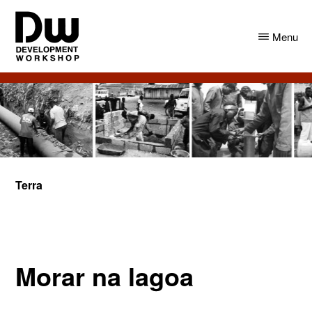
Skip
Skip
to
to
Menu
main
primary
content
sidebar
DW
Development
Angola
Workshop
Angola
Terra
Morar na lagoa