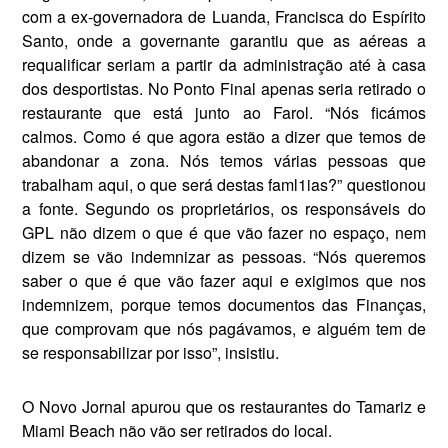
com a ex-governadora de Luanda, Francisca do Espírito
Santo, onde a governante garantiu que as aéreas a
requalificar seriam a partir da administração até à casa
dos desportistas. No Ponto Fi­nal apenas seria retirado o
restau­rante que está junto ao Farol. “Nós ficámos
calmos. Como é que agora estão a dizer que temos de
abando­nar a zona. Nós temos várias pessoas que
trabalham aqui, o que será des­tas faml1ias?” questionou
a fonte. Segundo os proprietários, os res­ponsáveis do
GPL não dizem o que é que vão fazer no espaço, nem
dizem se vão indemnizar as pessoas. “Nós queremos
saber o que é que vão fazer aqui e exigimos que nos
indemni­zem, porque temos documentos das Finanças,
que comprovam que nós pagávamos, e alguém tem de
se res­ponsabilizar por isso”, insistiu.
O Novo Jornal apurou que os restau­rantes do Tamariz e
Miami Beach não vão ser retirados do local.