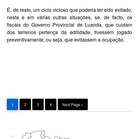
É, de resto, um ciclo vicioso que po­deria ter sido evitado,
nesta e em várias outras situações, se, de facto, os
fiscais do Governo Provincial de Luanda, que cuidam
dos terrenos pertença da edilidade, tivessem jogado
preventivamente, ou seja, que evitassem a ocupação.
Page
Page
Page
Page
Go
1
2
3
4
Next Page »
to
Primary