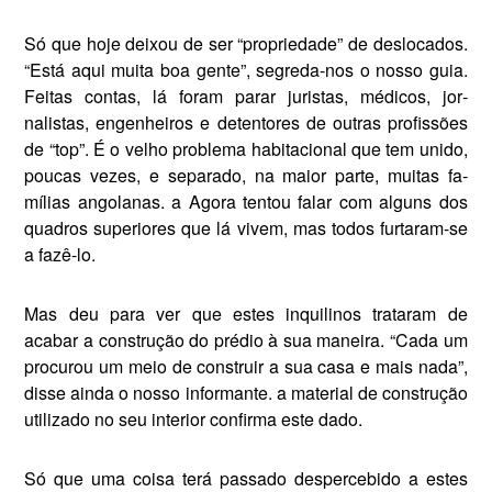
Só que hoje deixou de ser “propriedade” de deslocados.
“Está aqui muita boa gente”, segreda-­nos o nosso guia.
Feitas contas, lá foram parar juristas, médicos, jor­
nalistas, engenheiros e detentores de outras profissões
de “top”. É o velho problema habitacional que tem unido,
poucas vezes, e sepa­rado, na maior parte, muitas fa­
mílias angolanas. a Agora tentou falar com alguns dos
quadros su­periores que lá vivem, mas todos furtaram-se
a fazê-lo.
Mas deu para ver que estes in­quilinos trataram de
acabar a construção do prédio à sua maneira. “Cada um
procurou um meio de construir a sua casa e mais nada”,
disse ainda o nosso informante. a material de cons­trução
utilizado no seu interior confirma este dado.
Só que uma coisa terá passado despercebido a estes