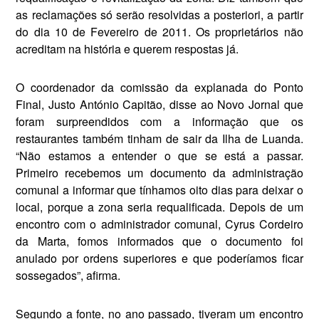
as reclamações só serão resolvidas a pos­teriori, a partir
do dia 10 de Fevereiro de 2011. Os proprietários não
acredi­tam na história e querem respostas já.
O coordenador da comissão da ex­planada do Ponto
Final, Justo Antó­nio Capitão, disse ao Novo Jornal que
foram surpreendidos com a informa­ção que os
restaurantes também ti­nham de sair da Ilha de Luanda.
“Não estamos a entender o que se está a passar.
Primeiro recebemos um documento da administração
co­munal a informar que tínhamos oito dias para deixar o
local, porque a zo­na seria requalificada. Depois de um
encontro com o administrador co­munal, Cyrus Cordeiro
da Marta, fo­mos informados que o documento foi
anulado por ordens superiores e que poderíamos ficar
sossegados”, afirma.
Segundo a fonte, no ano passado, tiveram um encontro