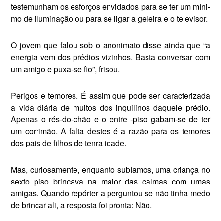
testemunham os esforços envidados para se ter um míni­
mo de iluminação ou para se li­gar a geleira e o televisor.
O jovem que falou sob o anoni­mato disse ainda que “a
energia vem dos prédios vizinhos. Basta conversar com
um amigo e puxa-se fio”, frisou.
Perigos e temores. É assim que pode ser caracterizada
a vida diária de muitos dos inqui­linos daquele prédio.
Apenas o rés-do-chão e o entre -piso ga­bam-se de ter
um corrimão. A falta destes é a razão para os te­mores
dos pais de filhos de ten­ra idade.
Mas, curiosamente, enquanto subíamos, uma criança no
sexto piso brincava na maior das cal­mas com umas
amigas. Quando repórter a perguntou se não tinha medo
de brincar ali, a resposta foi pronta: Não.