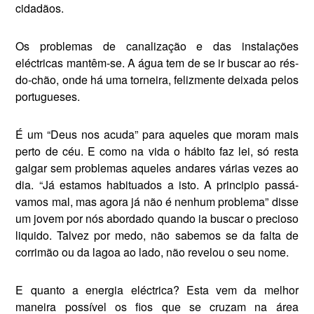
cidadãos.
Os problemas de canalização e das instalações
eléctricas man­têm-se. A água tem de se ir buscar ao rés-
do-chão, onde há uma torneira, felizmente deixada pe­los
portugueses.
É um “Deus nos acuda” para aqueles que moram mais
perto de céu. E como na vida o hábito faz lei, só resta
galgar sem pro­blemas aqueles andares várias vezes ao
dia. “Já estamos habi­tuados a isto. A principio passá­
vamos mal, mas agora já não é nenhum problema” disse
um jo­vem por nós abordado quando ia buscar o precioso
liquido. Talvez por medo, não sabemos se da fal­ta de
corrimão ou da lagoa ao lado, não revelou o seu nome.
E quanto a energia eléctrica? Esta vem da melhor
maneira possível os fios que se cruzam na área