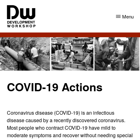
Skip
Skip
to
to
Menu
main
primary
content
sidebar
DW
Development
Angola
Workshop
Angola
COVID-19 Actions
Coronavirus disease (COVID-19) is an infectious
disease caused by a recently discovered coronavirus.
Most people who contract COVID-19 have mild to
moderate symptoms and recover without needing special