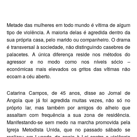
Metade das mulheres em todo mundo é vítima de algum
tipo de violência. A maioria delas é agredida dentro da
sua própria casa, pelo marido ou companhei­ro. O drama
é transversal à sociedade, não distinguindo casebres de
palacetes. A única diferença reside nos métodos do
agressor e no modo como nos níveis só­cio –
económicas mais elevados os gritos das vítimas não
ecoam a céu aberto.
Catarina Campos, de 45 anos, disse ao Jornal de
Angola que já foi agredida muitas vezes, não só no
próprio lar, mas também por ami­gos do alheio que
assaltam com frequência a sua zona de residên­cia.
Manifestando-se sem medo na marcha promovida pela
Igreja Me­todista Unida, que no passado sá­bado se
realizou em Luanda, de apoio à Lei contra a violência