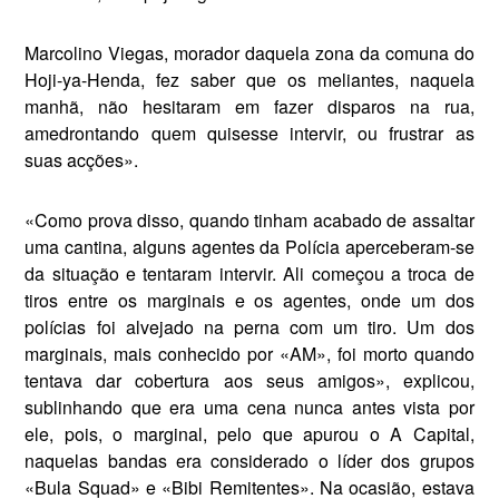
Marcolino Viegas, morador daquela zona da comuna do
Hoji-ya-Henda, fez saber que os meliantes, naquela
manhã, não hesitaram em fazer dis­paros na rua,
amedrontando quem quisesse intervir, ou frustrar as
suas acções».
«Como prova disso, quando tinham acabado de assaltar
uma cantina, al­guns agentes da Polícia aperceberam­-se
da situação e tentaram intervir. Ali começou a troca de
tiros entre os marginais e os agentes, onde um dos
polícias foi alvejado na perna com um tiro. Um dos
marginais, mais conhe­cido por «AM», foi morto quando
ten­tava dar cobertura aos seus amigos», explicou,
sublinhando que era uma cena nunca antes vista por
ele, pois, o marginal, pelo que apurou o A Ca­pital,
naquelas bandas era considera­do o líder dos grupos
«Bula Squad» e «Bibi Remitentes». Na ocasião, estava