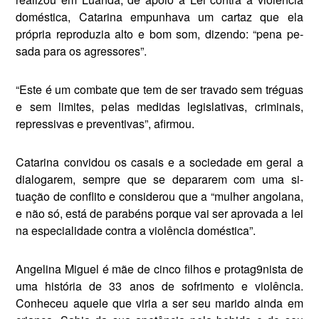
do­méstica, Catarina empunhava um cartaz que ela
própria reproduzia alto e bom som, dizendo: “pena pe­
sada para os agressores”.
“Este é um combate que tem de ser travado sem tréguas
e sem li­mites, pelas medidas legislativas, criminais,
repressivas e preventi­vas”, afirmou.
Catarina convidou os casais e a so­ciedade em geral a
dialogarem, sem­pre que se depararem com uma si­
tuação de conflito e considerou que a “mulher angolana,
e não só, está de parabéns porque vai ser aprovada a lei
na especialidade contra a violên­cia doméstica”.
Angelina Miguel é mãe de cinco filhos e protag9nista de
uma histó­ria de 33 anos de sofrimento e violência.
Conheceu aquele que viria a ser seu marido ainda em