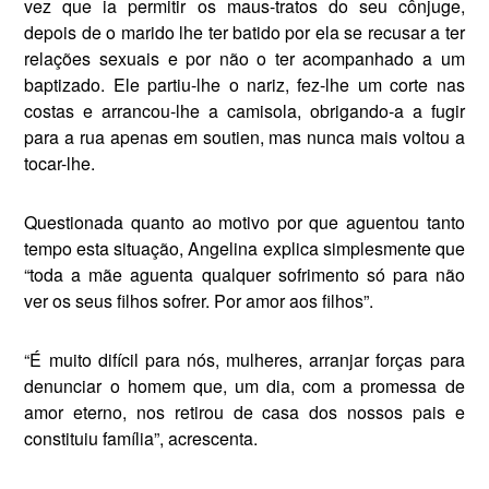
vez que ia permitir os maus-tratos do seu côn­juge,
depois de o marido lhe ter batido por ela se recusar a ter
rela­ções sexuais e por não o ter acom­panhado a um
baptizado. Ele par­tiu-lhe o nariz, fez-lhe um corte nas
costas e arrancou-lhe a camisola, obrigando-a a fugir
para a rua apenas em soutien, mas nunca mais voltou a
tocar-lhe.
Questionada quanto ao motivo por que aguentou tanto
tempo esta situação, Angelina explica sim­plesmente que
“toda a mãe aguenta qualquer sofrimento só para não
ver os seus filhos sofrer. Por amor aos filhos”.
“É muito difícil para nós, mulhe­res, arranjar forças para
denunciar o homem que, um dia, com a pro­messa de
amor eterno, nos retirou de casa dos nossos pais e
constituiu família”, acrescenta.