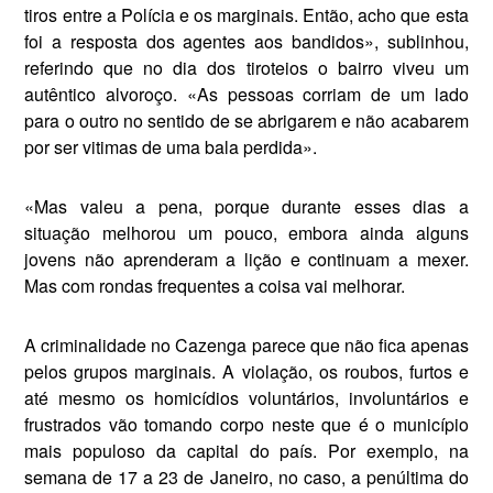
tiros entre a Polícia e os marginais. Então, acho que esta
foi a res­posta dos agentes aos bandidos», subli­nhou,
referindo que no dia dos tiroteios o bairro viveu um
autêntico alvoroço. «As pessoas corriam de um lado
para o outro no sentido de se abrigarem e não acaba­rem
por ser vitimas de uma bala perdida».
«Mas valeu a pena, porque durante es­ses dias a
situação melhorou um pouco, embora ainda alguns
jovens não apren­deram a lição e continuam a mexer.
Mas com rondas frequentes a coisa vai melhorar.
A criminalidade no Cazenga parece que não fica apenas
pelos grupos mar­ginais. A violação, os roubos, furtos e
até mesmo os homicídios voluntários, involuntários e
frustrados vão toman­do corpo neste que é o município
mais populoso da capital do país. Por exem­plo, na
semana de 17 a 23 de Janeiro, no caso, a penúltima do