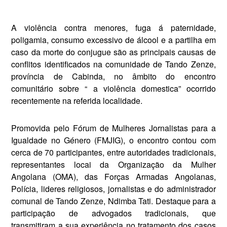
A violência contra menores, fuga á paternidade,
poligamia, consumo excessivo de álcool e a partilha em
caso da morte do conjugue são as principais causas de
conflitos identificados na comunidade de Tando Zenze,
província de Cabinda, no âmbito do encontro
comunitário sobre “ a violência domestica” ocorrido
recentemente na referida localidade.
Promovida pelo Fórum de Mulheres Jornalistas para a
Igualdade no Género (FMJIG), o encontro contou com
cerca de 70 partici­pantes, entre autori­dades tradicionais,
rep­resentantes locai da Organização da Mulher
Angolana (OMA), das Forças Armadas Angolanas,
Polícia, lideres religiosos, jor­nalistas e do admin­istrador
comunal de Tando Zenze, Ndimba Tati. Destaque para a
participação de advogados tradicionais, que
transmitiram a sua experiência no trata­mento dos casos