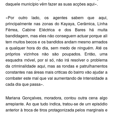
daquele município vêm fazer as suas acções aqui».
«Por outro lado, os agentes sabem que aqui,
principalmente nas zonas do Kayaya, Cerâmica, Linha
Fêrrea, Cabine Eléctrica e dos Bares há mui­ta
bandidagem, mas eles não conse­guem actuar porque ali
tem muitos becos e os bandidos andam mesmo armados
a qualquer hora do dia, sem medo de ninguém. Até os
próprios vi­zinhos não são poupados. Então, uma
esquadra móvel, por si só, não irá re­solver o problema
da criminalidade aqui, mas as rondas e patrulhamen­tos
constantes nas áreas mais criticas do bairro vão ajudar a
combater este mal que vai aumentando de intensi­dade a
cada dia que passa».
Mariana Gonçalves, moradora, con­tou outra cena algo
arrepiante. Ao que tudo indica, tratou-se de um episódio
anterior à troca de tiros protagonizada pelos marginais e