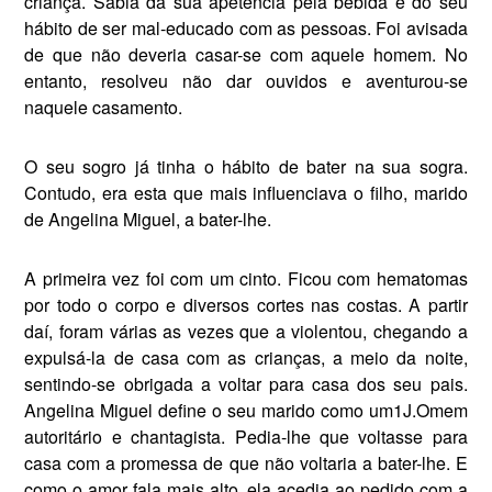
criança. Sabia da sua apetência pela bebida e do seu
hábito de ser mal-educado com as pessoas. Foi avisada
de que não deveria casar-se com aquele homem. No
entanto, resolveu não dar ouvidos e aventurou-se
naquele casamento.
O seu sogro já tinha o hábito de bater na sua sogra.
Contudo, era es­ta que mais influenciava o filho, marido
de Angelina Miguel, a ba­ter-lhe.
A primeira vez foi com um cinto. Ficou com hematomas
por todo o corpo e diversos cortes nas costas. A partir
daí, foram várias as vezes que a violentou, chegando a
expulsá-la de casa com as crianças, a meio da noite,
sentindo-se obri­gada a voltar para casa dos seu pais.
Angelina Miguel define o seu ma­rido como um1J.Omem
autoritário e chantagista. Pedia-lhe que voltasse para
casa com a promessa de que não voltaria a bater-lhe. E
como o amor fala mais alto, ela acedia ao pedido com a