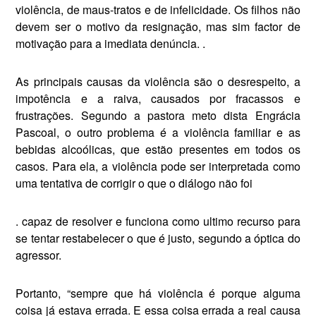
violência, de maus-tratos e de infelicidade. Os filhos não
de­vem ser o motivo da resignação, mas sim factor de
motivação para a imediata denúncia. .
As principais causas da violên­cia são o desrespeito, a
impotên­cia e a raiva, causados por fracas­sos e
frustrações. Segundo a pas­tora meto dista Engrácia
Pascoal, o outro problema é a violência fa­miliar e as
bebidas alcoólicas, que estão presentes em todos os
casos. Para ela, a violência pode ser in­terpretada como
uma tentativa de corrigir o que o diálogo não foi
. capaz de resolver e funciona co­mo ultimo recurso para
se ten­tar restabelecer o que é justo, se­gundo a óptica do
agressor.
Portanto, “sempre que há vio­lência é porque alguma
coisa já es­tava errada. E essa coisa errada a real causa