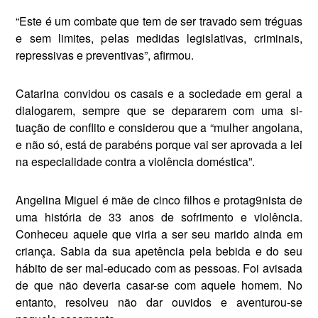
“Este é um combate que tem de ser travado sem tréguas
e sem li­mites, pelas medidas legislativas, criminais,
repressivas e preventi­vas”, afirmou.
Catarina convidou os casais e a so­ciedade em geral a
dialogarem, sem­pre que se depararem com uma si­
tuação de conflito e considerou que a “mulher angolana,
e não só, está de parabéns porque vai ser aprovada a lei
na especialidade contra a violên­cia doméstica”.
Angelina Miguel é mãe de cinco filhos e protag9nista de
uma histó­ria de 33 anos de sofrimento e violência.
Conheceu aquele que viria a ser seu marido ainda em
criança. Sabia da sua apetência pela bebida e do seu
hábito de ser mal-educado com as pessoas. Foi avisada
de que não deveria casar-se com aquele homem. No
entanto, resolveu não dar ouvidos e aventurou-se