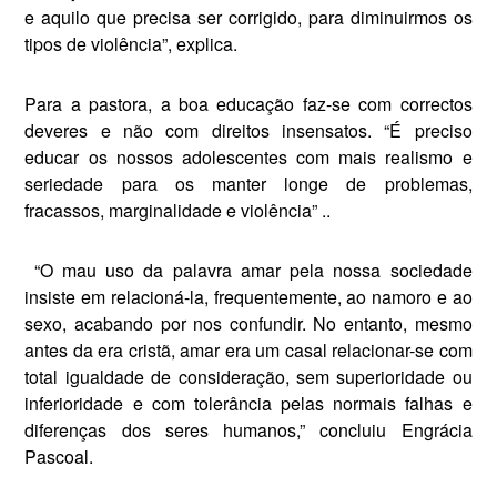
e aquilo que precisa ser corrigido, para diminuirmos os
ti­pos de violência”, explica.
Para a pastora, a boa educação faz-se com correctos
deveres e não com direitos insensatos. “É preciso
educar os nossos adoles­centes com mais realismo e
serie­dade para os manter longe de pro­blemas,
fracassos, marginalidade e violência” ..
“O mau uso da palavra amar pe­la nossa sociedade
insiste em rela­cioná-la, frequentemente, ao na­moro e ao
sexo, acabando por nos confundir. No entanto, mesmo
an­tes da era cristã, amar era um casal relacionar-se com
total igualdade de consideração, sem superiorida­de ou
inferioridade e com tolerân­cia pelas normais falhas e
diferen­ças dos seres humanos,” concluiu Engrácia
Pascoal.