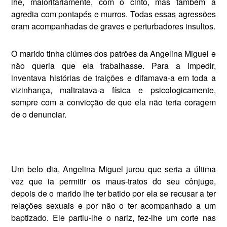
lhe, maiori­tariamente, com o cinto, mas tam­bém a
agredia com pontapés e mur­ros. Todas essas agressões
eram acompanhadas de graves e pertur­badores insultos.
O marido tinha ciúmes dos pa­trões da Angelina Miguel e
não queria que ela trabalhasse. Para a impedir,
inventava histórias de traições e difamava-a em toda a
vi­zinhança, maltratava-a física e psicologicamente,
sempre com a convicção de que ela não teria co­ragem
de o denunciar.
Um belo dia, Angelina Miguel jurou que seria a última
vez que ia permitir os maus-tratos do seu côn­juge,
depois de o marido lhe ter batido por ela se recusar a ter
rela­ções sexuais e por não o ter acom­panhado a um
baptizado. Ele par­tiu-lhe o nariz, fez-lhe um corte nas