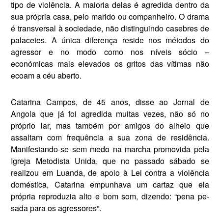
tipo de violência. A maioria delas é agredida dentro da
sua própria casa, pelo marido ou companhei­ro. O drama
é transversal à sociedade, não distinguindo casebres de
palacetes. A única diferença reside nos métodos do
agressor e no modo como nos níveis só­cio –
económicas mais elevados os gritos das vítimas não
ecoam a céu aberto.
Catarina Campos, de 45 anos, disse ao Jornal de
Angola que já foi agredida muitas vezes, não só no
próprio lar, mas também por ami­gos do alheio que
assaltam com frequência a sua zona de residên­cia.
Manifestando-se sem medo na marcha promovida pela
Igreja Me­todista Unida, que no passado sá­bado se
realizou em Luanda, de apoio à Lei contra a violência
do­méstica, Catarina empunhava um cartaz que ela
própria reproduzia alto e bom som, dizendo: “pena pe­
sada para os agressores”.