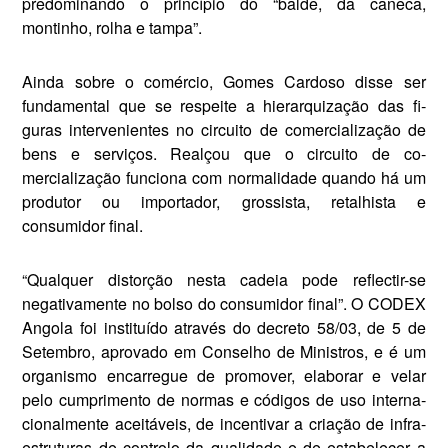
predominando o princípio do “balde, da caneca,
montinho, rolha e tampa”.
Ainda sobre o comércio, Gomes Cardoso disse ser
fundamental que se respeite a hierarquização das fi­
guras intervenientes no circuito de comercialização de
bens e serviços. Realçou que o circuito de co­
mercialização funciona com nor­malidade quando há um
produ­tor ou importador, grossista, reta­lhista e
consumidor final.
“Qualquer distorção nesta ca­deia pode reflectir-se
negativa­mente no bolso do consumidor fi­nal”. O CODEX
Angola foi instituído através do decreto 58/03, de 5 de
Setembro, aprovado em Conse­lho de Ministros, e é um
organismo encarregue de promover, ela­borar e velar
pelo cumprimento de normas e códigos de uso interna­
cionalmente aceitáveis, de incen­tivar a criação de infra-
estruturas de controlo da qualidade e de estabelecer a