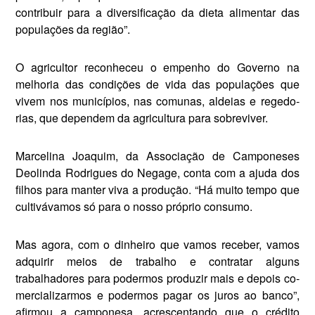
contribuir pa­ra a diversificação da dieta alimentar das
populações da região”.
O agricultor reconheceu o em­penho do Governo na
melhoria das condições de vida das popula­ções que
vivem nos municípios, nas comunas, aldeias e regedo­
rias, que dependem da agricultura para sobreviver.
Marcelina Joaquim, da Associa­ção de Camponeses
Deolinda Ro­drigues do Negage, conta com a ajuda dos
filhos para manter viva a produção. “Há muito tempo que
cultivávamos só para o nosso pró­prio consumo.
Mas agora, com o dinheiro que vamos receber, vamos
adquirir meios de trabalho e con­tratar alguns
trabalhadores para po­dermos produzir mais e depois co­
mercializarmos e podermos pagar os juros ao banco”,
afirmou a cam­ponesa, acrescentando que o crédito