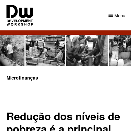
Skip
Skip
to
to
Menu
main
primary
content
sidebar
DW
Development
Angola
Workshop
Angola
Microfinanças
Redução dos níveis de
pobreza é a principal