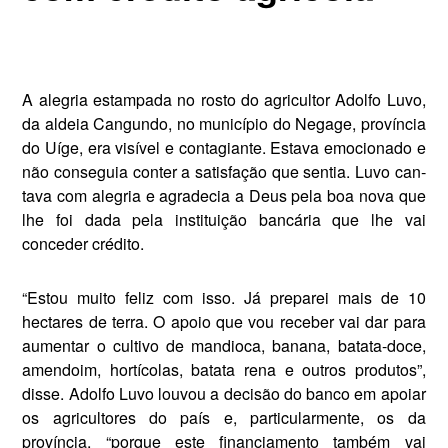
A alegria estampada no rosto do agricultor Adolfo Luvo,
da al­deia Cangundo, no município do Negage, província
do Uíge, era vi­sível e contagiante. Estava emo­cionado e
não conseguia conter a satisfação que sentia. Luvo can­
tava com alegria e agradecia a Deus pela boa nova que
lhe foi dada pela instituição bancária que lhe vai
conceder crédito.
“Estou muito feliz com isso. Já preparei mais de 10
hectares de ter­ra. O apoio que vou receber vai dar para
aumentar o cultivo de mandio­ca, banana, batata-doce,
amendoim, hortícolas, batata rena e outros pro­dutos”,
disse. Adolfo Luvo louvou a decisão do banco em apoiar
os agri­cultores do país e, particularmente, os da
província, “porque este finan­ciamento também vai