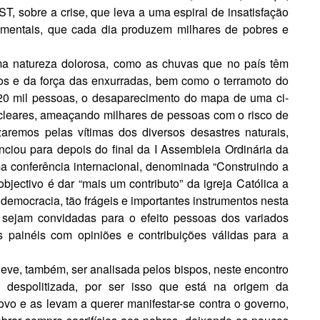
, sobre a crise, que leva a uma es­piral de insatisfação
amentais, que cada dia produzem milhares de po­bres e
ma natureza dolorosa, como as chuvas que no país têm
rsos e da força das enxurradas, bem como o terramoto do
20 mil pessoas, o desaparecimento do mapa de uma ci­
ucleares, ameaçando milhares de pessoas com o risco de
are­mos pelas vítimas dos diversos desastres naturais,
nciou para depois do final da I Assembleia Ordinária da
 conferência internacional, denomi­nada “Construindo a
­jectivo é dar “mais um contributo” da igreja Católica a
democracia, tão frágeis e importantes instrumentos nesta
 sejam convidadas para o efeito pessoas dos variados
s painéis com opiniões e contribuições válidas para a
eve, também, ser analisada pelos bispos, neste encontro
 despolitizada, por ser isso que está na origem da
ovo e as levam a querer manifestar-se contra o governo,