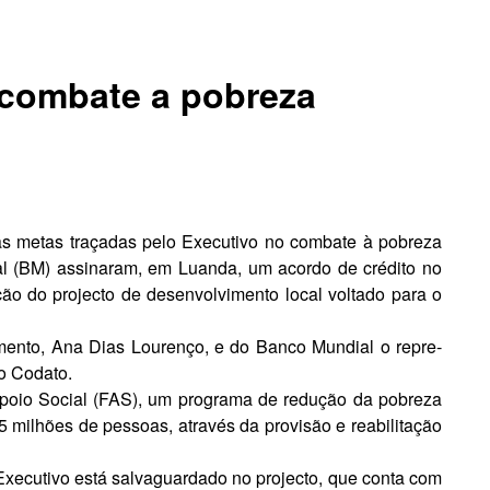
 combate a pobreza
s metas traçadas pelo Executivo no com­bate à pobreza
 (BM) assinaram, em Luan­da, um acordo de crédito no
ão do projecto de de­senvolvimento local voltado para o
mento, Ana Dias Lou­renço, e do Banco Mundial o repre­
io Codato.
poio Social (FAS), um programa de redução da pobr­eza
milhões de pes­soas, através da provisão e reabilita­ção
Executivo está salvaguardado no projecto, que conta com