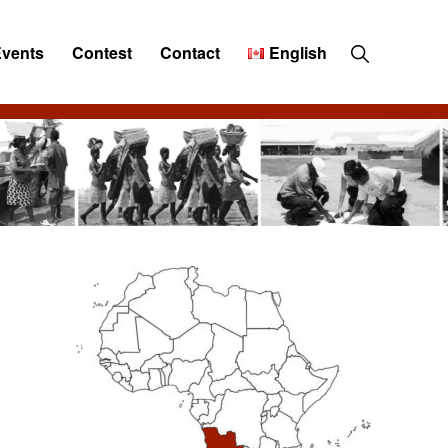
Show
Events
Contest
Contact
English
Search
Primary
Sidebar