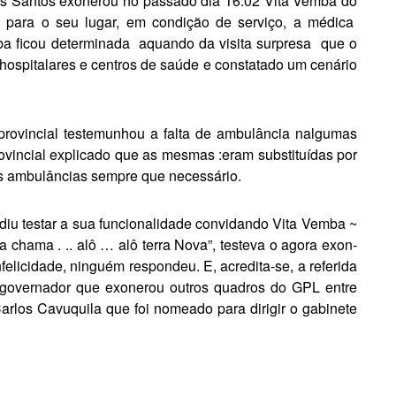
os San­tos exonerou no passado dia 16.02 Vita Vemba do
para o seu lugar, em condição de serviço, a médica
ba ficou determinada
aquando da visita surpresa
que o
ospitalares e centros de saúde e constatado um cenário
rovincial testemunhou a falta de am­bulância nalgumas
ovincial explicado que as mesmas :eram substituídas por
s ambulâncias sempre que necessário.
iu testar a sua fun­cionalidade convidando Vita Vemba ~
 chama . .. alô … alô terra Nova”, testeva o agora exon­
felicidade, ninguém respondeu. E, acredita-se, a referida
 governador que exone­rou outros quadros do GPL entre
arlos Cavuquila que foi nomeado para dirigir o gabinete