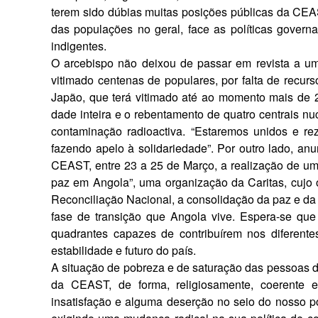
terem sido dúbias muitas posições públicas da CEAST
das populações no geral, face as políticas govern
indigentes.
O arcebispo não deixou de passar em revista a u
vitimado cen­tenas de populares, por falta de recu
Japão, que terá vitimado até ao momento mais de 
dade inteira e o rebentamento de quatro centrais n
contaminação radioactiva. “Estaremos unidos e rez
fazendo apelo à solidariedade”. Por outro lado, anu
CEAST, entre 23 a 25 de Março, a realização de uma
paz em Angola”, uma organização da Caritas, cujo ob
Reconciliação Nacional, a consolidação da paz e da 
fase de transição que Angola vive. Espera-se que
quadrantes capazes de contribuírem nos diferente
estabilidade e futuro do país.
A situação de pobreza e de saturação das pessoas d
da CEAST, de forma, religiosamente, coerente e
insatisfação e alguma deser­ção no seio do nosso p