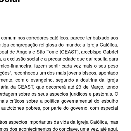
 comum nos corredores católicos, parece ter baixado aos
tiga congregação religiosa do mundo: a igreja Católica,
scopal de Angola e São Tomé (CEAST), arcebispo Gabriel
, a exclusão social e a precariedade que daí resulta para
ico-finan­ceira, fazem sentir cada vez mais o seu peso
ções”, reconheceu um dos mais jovens bispos, apontado
amente, com o evangelho, segundo a doutrina da Igreja
inária da CEAST, que decorrerá até 23 de Março, tendo
rdagem sobre os seus aspectos jurídicos e pastorais. O
s críticos sobre a política governamental do esbulho
 autóctones pobres, por parte do gov­erno, com especial
os aspectos impor­tantes da vida da Igreja Católica, mas
umos dos acontecimentos do conclave, uma vez, até aqui,