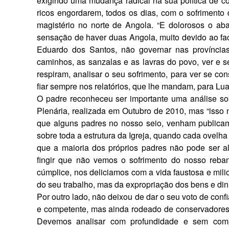
exigindo uma mudança radical na sua política de co
ricos engordarem, todos os dias, com o sofrimento 
magistério no norte de Angola. “E dolorosos o ab
sensação de haver duas Angola, muito devido ao fac
Eduardo dos Santos, não governar nas províncias. 
caminhos, as sanzalas e as lavras do povo, ver e s
respiram, analisar o seu sofri­mento, para ver se c
fiar sempre nos relatórios, que lhe mandam, para Lua
O padre reconheceu ser importante uma análise so
Plenária, realizada em Outubro de 2010, mas “isso nã
que alguns padres no nosso seio, venham publi­cam
sobre toda a estrutura da Igreja, quando cada ovelh
que a maioria dos próprios padres não pode ser a
fingir que não vemos o sof­rimento do nosso reba
cúmplice, nos deliciamos com a vida faustosa e milio
do seu trabalho, mas da expropriação dos bens e din
Por outro lado, não deixou de dar o seu voto de co
e competente, mas ainda rodeado de con­servadores, 
Devemos anal­isar com profundidade e sem com