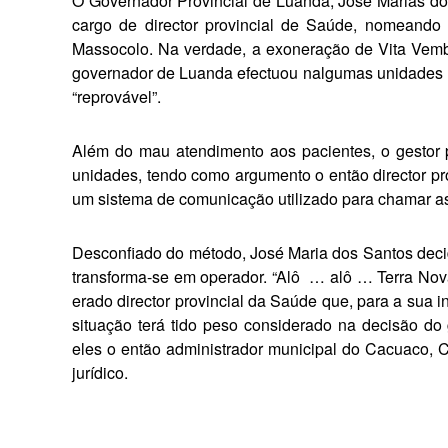
O Governador Provincial de Lu­anda, José Marias d
cargo de director provincial de Saúde, nomeando
Massocolo. Na verdade, a exonera­ção de Vita Vem
governador de Luanda efectuou nalgumas unidades h
“reprovável”.
Além do mau atendimento aos pacientes, o gestor p
unidades, tendo como argumento o então director pr
um sistema de comunicação utilizado para chamar a
Desconfiado do método, José Maria dos Santos decid
transforma-se em operador. “Alô
… alô … Terra Nova
erado director provincial da Saúde que, para a sua in
situação terá tido peso considerado na decisão do
eles o então administrador municipal do Cacuaco, C
ju­rídico.