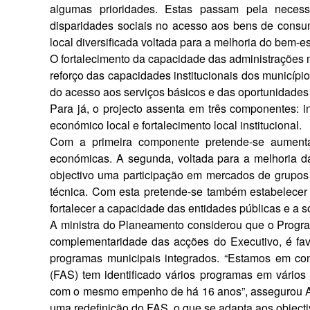
algumas prioridades. Es­tas passam pela necessi
disparidades sociais no acesso aos bens de consu
local diversificada voltada para a melhoria do bem-es
O fortalecimento da capacidade das administrações m
reforço das capacidades institucio­nais dos município
do acesso aos serviços básicos e das oportunidades
Para já, o projecto assenta em três componentes: in
económico local e fortalecimento lo­cal institucional.
Com a primeira componente pre­tende-se aumentar
económicas. A segunda, voltada para a melhoria da
objectivo uma participação em mer­cados de grupos 
técnica. Com esta pretende-se também estabelecer p
fortalecer a capacidade das enti­dades públicas e a s
A ministra do Planeamento consid­erou que o Progr
complementaridade das acções do Executivo, é fa
programas municipais integrados. “Estamos em con
(FAS) tem identificado vários pro­gramas em vários 
com o mesmo empenho de há 16 anos”, assegurou An
uma redefinição do FAS, o que se adapta aos object