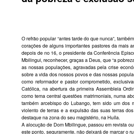
O refrão popular “antes tarde do que nunca”, também
cora­ções de alguns importantes pastores da mais an
depois de no 16, o presidente da Con­ferência Epi
Mbilingui, re­conhecer, graças a Deus, que “a pobreza
as nossas populações, agravadas pela crise económ
sobre a vida dos nossos povos e das nossas popula
como re­formador e pastor comprometido, exclu­siv
Católica, na abertura da primeira Assembleia Ord
como tema central questões matrimoniais, numa abo
também arcebispo do Lubango, tem sido um dos mai
violento de terras e a expulsão das suas terras dos
destaque na zona do seu magistério, na Huíla.
A alocução de Dom Mbilingue, pas­sou em revista outr
este ponto, seguramente, não deixará de marcar o r