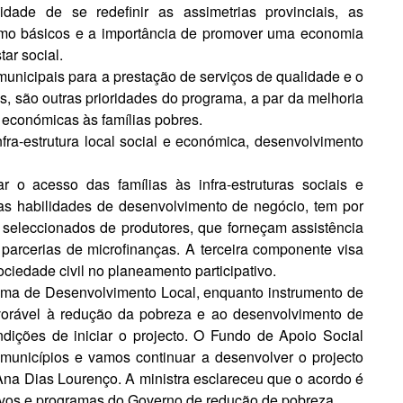
dade de se redefinir as assimetrias provinciais, as
mo básicos e a im­portância de promover uma econo­mia
tar social.
unicipais para a prestação de serviços de qualidade e o
s, são outras pri­oridades do programa, a par da mel­horia
 económicas às famílias pobres.
fra-estrutura local social e económica, desenvolvimento
 o acesso das famílias às infra-estruturas sociais e
s habilidades de de­senvolvimento de negócio, tem por
seleccionados de produtores, que forneçam assistên­cia
arcerias de mi­crofinanças. A terceira componente visa
ociedade civil no planeamento participativo.
ama de Desenvolvi­mento Local, enquanto instrumento de
vorável à redução da pobreza e ao desenvolvimento de
dições de iniciar o projecto. O Fundo de Apoio Social
municípios e va­mos continuar a desenvolver o pro­jecto
a Dias Lourenço. A ministra esclareceu que o acordo é
ivos e programas do Governo de redução de pobreza.