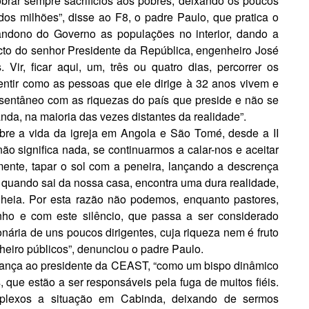
brar sempre sacrifícios aos pobres, deixando os poucos
dos milhões”, disse ao F8, o padre Paulo, que pratica o
andono do Governo as populações no interior, dando a
to do senhor Presi­dente da República, engenheiro José
Vir, ficar aqui, um, três ou quatro dias, percorrer os
entir como as pessoas que ele dirige à 32 anos vivem e
onsentâneo com as riquezas do país que preside e não se
nda, na maioria das vezes dis­tantes da realidade”.
bre a vida da igreja em Angola e São Tomé, desde a II
o significa nada, se continu­armos a calar-nos e aceitar
ente, tapar o sol com a peneira, lançando a descrença
a quando sai da nossa casa, encontra uma dura realidade,
lheia. Por esta razão não podemos, enquanto pastores,
nho e com este silêncio, que passa a ser considerado
nária de uns poucos dirigentes, cuja riqueza nem é fruto
heiro públicos”, denunciou o padre Paulo.
nfiança ao presidente da CEAST, “como um bispo dinâmico
que estão a ser responsáveis pela fuga de muitos fiéis.
plexos a situação em Cabinda, deixando de sermos