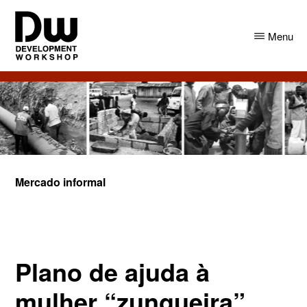
Skip
Skip
to
to
Menu
main
primary
content
sidebar
DW
Development
Angola
Workshop
Angola
Mercado informal
Plano de ajuda à
mulher “zungueira”