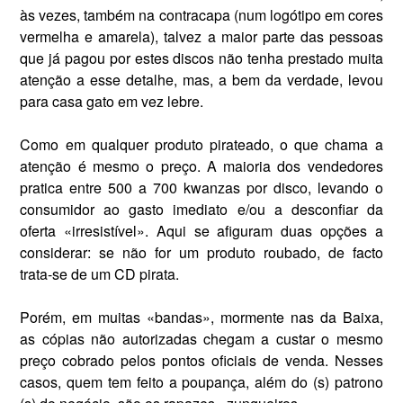
às vezes, também na contracapa (num lo­gótipo em cores
vermelha e ama­rela), talvez a maior parte das pes­soas
que já pagou por estes discos não tenha prestado muita
atenção a esse detalhe, mas, a bem da ver­dade, levou
para casa gato em vez lebre.
Como em qualquer produto pirateado, o que chama a
atenção é mesmo o preço. A maioria dos vendedores
pratica entre 500 a 700 kwanzas por disco, levando o
con­sumidor ao gasto imediato e/ou a desconfiar da
oferta «irresistível». Aqui se afiguram duas opções a
considerar: se não for um produto roubado, de facto
trata-se de um CD pirata.
Porém, em muitas «bandas», mormente nas da Baixa,
as cópias não autorizadas chegam a custar o mesmo
preço cobrado pelos pon­tos oficiais de venda. Nesses
casos, quem tem feito a poupança, além do (s) patrono