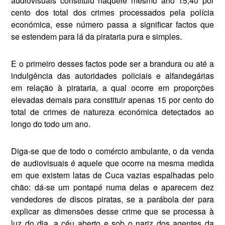
audiovisuais constituiu naque­le mesmo ano 15,40 por
cento dos total dos crimes processados pela polícia
económica, esse número passa a significar factos que
se es­tendem para lá da pirataria pura e simples.
E o primeiro desses factos pode ser a brandura ou até a
in­dulgência das autoridades poli­ciais e alfandegárias
em relação à pirataria, a qual ocorre em proporções
elevadas demais para constituir apenas 15 por cento do
total de crimes de natureza eco­nómica detectados ao
longo do todo um ano.
Diga-se que de todo o comércio ambulante, o da venda
de audiovi­suais é aquele que ocorre na mes­ma medida
em que existem latas de Cuca vazias espalhadas pelo
chão: dá-se um pontapé numa delas e aparecem dez
vendedores de discos piratas, se a parábola der para
explicar as dimensões des­se crime que se processa à
luz do dia, a céu aberto e sob o nariz dos agentes da