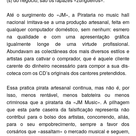
(s) do negócio, são os rapazes «zungueiros».
Até o surgimento do «JM», a Pirataria no music hall
nacional imitava-se a uma produção artesanal, feita em
qualquer computador doméstico, sem nenhum: esmero
na qualidade e com uma apresentação gráfica
igualmente longe de uma virtude profissional.
Abundavam as colectâneas dos mais diversos estilos e
artistas para cativar o comprador, que é aquele cliente
carente do dinheiro necessário para compor a sua dis­
coteca com os CD’s originais dos cantores pretendidos.
Essa pratica pirata artesanal continua, mas não é, por
isso, me­nos rentável, menos batoteira ou menos
criminosa que a pirataria da «JM Music». A pilhagem
que esta parte caseira da falsificação representa não
contribui para o bolso dos artistas, concorrendo, aliás,
para o seu empobrecimento, sempre a favor dos
corsários que «assaltam» o mercado musical e seguem,