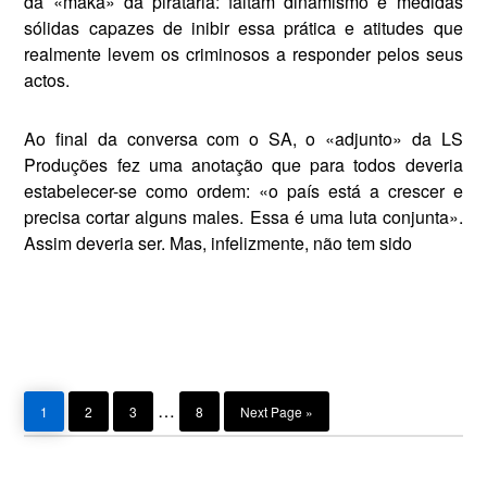
da «maka» da pirataria: faltam dinamismo e medidas
sólidas capazes de inibir essa prática e atitudes que
realmente levem os crimino­sos a responder pelos seus
actos.
Ao final da conversa com o SA, o «adjunto» da LS
Produ­ções fez uma anotação que para todos deveria
estabelecer-se como ordem: «o país está a crescer e
precisa cortar alguns males. Essa é uma luta conjunta».
Assim deveria ser. Mas, infelizmente, não tem sido
Page
Page
Page
Page
Go
Interim
…
1
2
3
8
Next Page »
to
pages
omitted