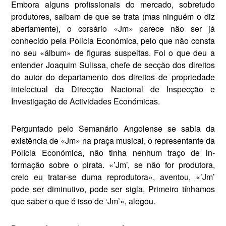
Embora alguns profis­sionais do mercado, sobretudo
produtores, saibam de que se trata (mas ninguém o diz
abertamen­te), o corsário «Jm» parece não ser já
conhecido pela Policia Econó­mica, pelo que não consta
no seu «álbum» de figuras suspeitas. Foi o que deu a
entender Joaquim Su­lissa, chefe de secção dos direitos
do autor do departamento dos di­reitos de propriedade
intelectual da Direcção Nacional de Inspec­ção e
Investigação de Actividades Económicas.
Perguntado pelo Semanário Angolense se sabia da
existência de «Jm» na praça musical, o re­presentante da
Polícia Económica, não tinha nenhum traço de in­
formação sobre o pirata. «’Jm’, se não for produtora,
creio eu tratar-se duma reprodutora», aventou, «’Jm’
pode ser diminutivo, pode ser sigla, Primeiro tínhamos
que saber o que é isso de ‘Jm’», alegou.