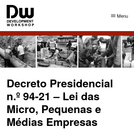
Skip
Skip
to
to
Menu
main
primary
content
sidebar
DW
Development
Angola
Workshop
Angola
Decreto Presidencial
n.º 94-21 – Lei das
Micro, Pequenas e
Médias Empresas