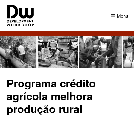
Skip
Skip
to
to
Menu
main
primary
content
sidebar
DW
Development
Angola
Workshop
Angola
Programa crédito
agrícola melhora
produção rural