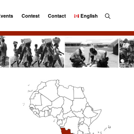
Show
Events
Contest
Contact
English
Search
Primary
Sidebar