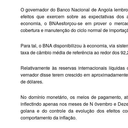
O governador do Banco Nacional de Angola lembrou 
efeitos que exercem sobre as expec­tativas dos 
economia, o BNAesforçou-se em prover o mercado
cobertura e ma­nutenção do ciclo normal de impor­taç
Para tal, o BNA disponibilizou à economia, via siste
taxa de câmbio média de refe­rência ao redor dos 92
Relativamente às reservas interna­cionais líquida
vernador disse terem crescido em aproximadamente 2
de dólares.
No domínio monetário, os meios de pagamento, até 
inflectindo apenas nos meses de N 0­vembro e Dezem
golana e do controle da evolução dos efeitos co
comportamento da inflação.