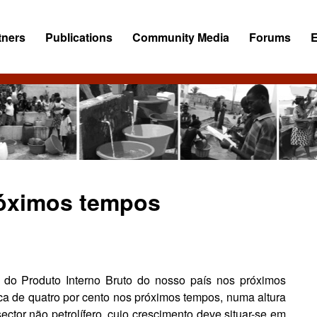
tners
Publications
Community Media
Forums
róximos tempos
do Produto Interno Bruto do nosso país nos próximos
ca de quatro por cento nos próximos tempos, nu­ma altura
c­tor não petrolífero, cujo cresci­mento deve situar-se em