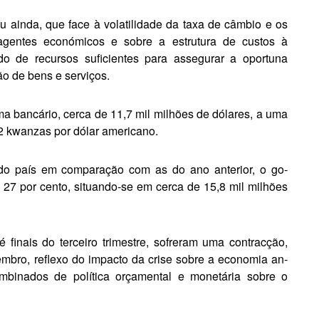
ainda, que face à volatilidade da taxa de câmbio e os
agentes económicos e so­bre a estrutura de custos à
 de recursos suficientes para as­segurar a oportuna
ão de bens e serviços.
ma bancário, cer­ca de 11,7 mil milhões de dólares, a uma
,2 kwanzas por dólar americano.
s do país em comparação com as do ano anterior, o go­
7 por cento, si­tuando-se em cerca de 15,8 mil mi­lhões
finais do terceiro trimestre, sofreram uma contracção,
bro, reflexo do im­pacto da crise sobre a economia an­
mbinados de política orça­mental e monetária sobre o