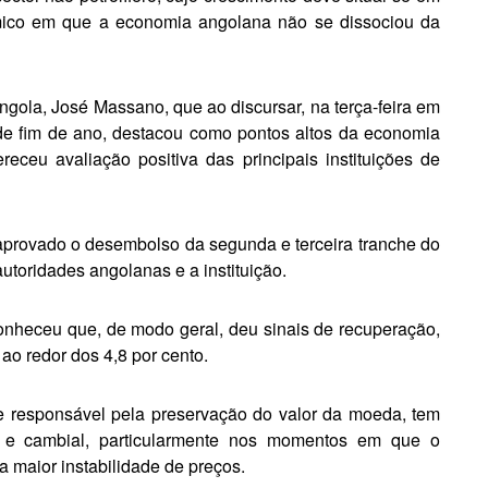
ico em que a eco­nomia angolana não se disso­ciou da
gola, José Massano, que ao discursar, na terça-feira em
 de fim de ano, destacou como pontos altos da economia
eu ava­liação positiva das principais insti­tuições de
r aprovado o de­sembolso da segunda e terceira tran­che do
utoridades angolanas e a instituição.
heceu que, de modo geral, deu sinais de recupera­ção,
ao redor dos 4,8 por cento.
 responsável pela preservação do valor da moeda, tem
e cambial, particu­larmente nos momentos em que o
maior instabili­dade de preços.