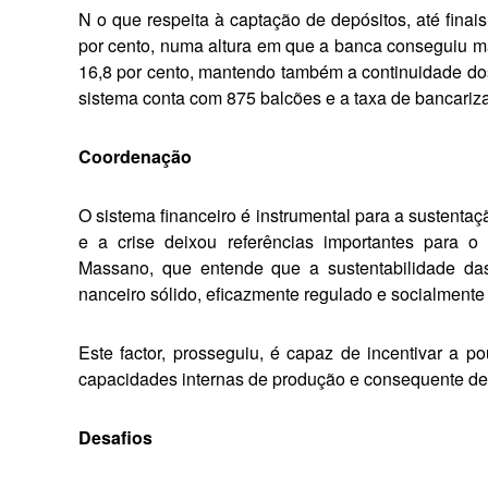
N o que respeita à captação de de­pósitos, até fina
por cento, numa altura em que a ban­ca conseguiu m
16,8 por cento, mantendo também a continuidade dos
sistema conta com 875 balcões e a taxa de bancariz
Coordenação
O sistema financeiro é instrumental para a sustent
e a crise deixou referências importantes para o
Massano, que entende que a sus­tentabilidade da
nanceiro sólido, eficazmente regula­do e socialmente
Este factor, prosseguiu, é capaz de incentivar a 
capacidades internas de produ­ção e consequente def
Desafios