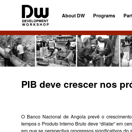
Skip
Skip
Skip
to
to
to
About DW
Programs
Par
primary
main
primary
navigation
content
sidebar
DW
Development
Angola
Workshop
Angola
PIB deve crescer nos p
O Banco Nacional de Angola prevê o crescimento 
tempos o Produto Interno Bruto deve “dilatar” em cer
em que se perspectiva progressos significativos do se