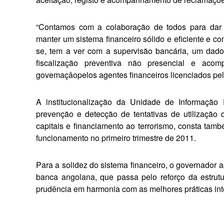
“Contamos com a colaboração de todos para dar s
manter um sistema financeiro sólido e eficiente e com
se, tem a ver com a supervisão bancá­ria, um dad
fisca­lização preventiva não presencial e a
govemaçâope­los agentes financeiros licenciados pe
A institucionalização da Unidade de Informação
prevenção e detecção de tentativas de utilização
capitais e financiamento ao terro­rismo, consta tam
funcionamento no primeiro trimestre de 2011.
Para a solidez do sistema financei­ro, o governador
banca angolana, que passa pelo reforço da estrutu
prudência em harmonia com as melhores práticas inte