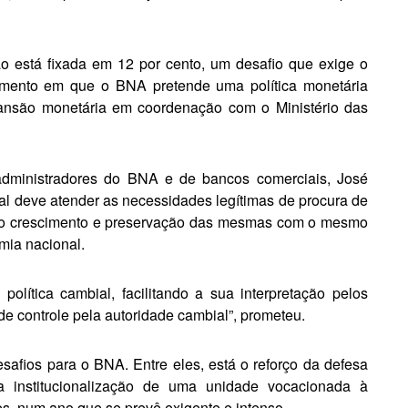
o está fixada em 12 por cento, um desafio que exige o
mento em que o BNA pretende uma política mone­tária
ansão mone­tária em coordenação com o Minis­tério das
dministradores do BNA e de bancos comerciais, José
l deve atender as necessidades legítimas de procura de
 o crescimento e preservação das mesmas com o mes­mo
mia nacional.
olítica cambial, facilitando a sua interpretação pelos
controle pela au­toridade cambial”, prometeu.
afios para o BNA. Entre eles, está o reforço da defesa
a institucionali­zação de uma unidade vocacionada à
s, num ano que se prevê exigente e intenso.