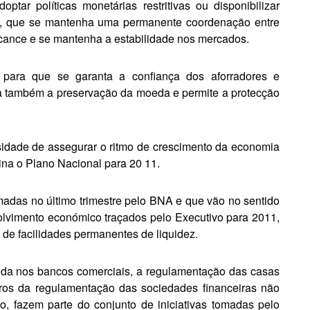
tar políticas mo­netárias restritivas ou disponibilizar
sse, que se mantenha uma permanente coordenação entre
alcance e se mante­nha a estabilidade nos mercados.
o para que se ga­ranta a confiança dos aforradores e
a também a pre­servação da moeda e permite a protecção
idade de asse­gurar o ritmo de crescimento da economia
na o Plano Nacional para 20 11.
omadas no último trimestre pelo BNA e que vão no sentido
lvimento económico traçados pelo Executivo para 2011,
 de facili­dades permanentes de liquidez.
tida nos bancos comerciais, a regulamentação das casas
os da regula­mentação das sociedades financei­ras não
to, fazem parte do conjunto de iniciativas tomadas pelo