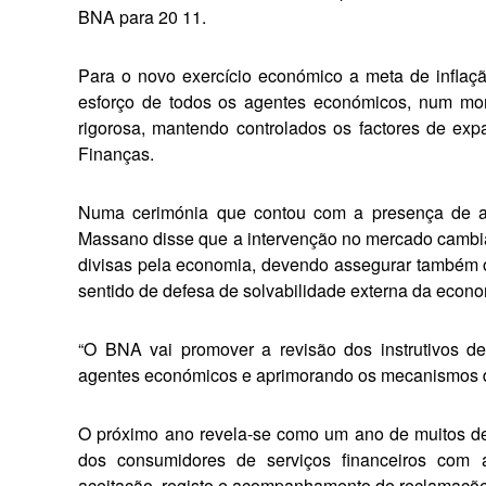
BNA para 20 11.
Para o novo exercício económico a meta de inflaçã
esforço de todos os agentes eco­nómicos, num mo
rigorosa, mantendo controlados os factores de exp
Finanças.
Numa cerimónia que contou com a presença de a
Massano disse que a intervenção no mercado cambia
divisas pela economia, devendo assegurar também
sentido de defesa de solvabilida­de externa da econo
“O BNA vai promover a revisão dos instrutivos de p
agentes económicos e aprimorando os mecanismos de 
O próximo ano revela-se como um ano de muitos des
dos consumidores de servi­ços financeiros com 
aceitação, registo e acompanha­mento de reclamaçõe