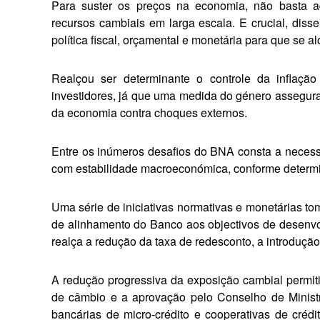
Para suster os preços na econo­mia, não basta adop
recursos cambiais em larga escala. E crucial, di
política fiscal, orçamental e mone­tária para que se 
Realçou ser determinante o con­trole da inflaçã
investidores, já que uma medida do género assegur
da economia contra choques externos.
Entre os inúmeros desafios do BNA consta a necess
com estabilidade macroeco­nómica, conforme determi
Uma série de iniciativas normati­vas e monetárias t
de alinhamento do Banco aos objectivos de desenvo
realça a redução da taxa de redesconto, a introdução
A redução progressiva da exposi­ção cambial permi
de câmbio e a aprovação pelo Conselho de Ministr
bancárias de micro-crédito e cooperativas de crédi