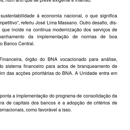
ustentabilidade à economia nacional, o que significa
petitivo”, referiu Jo­sé Lima Massano. Outro desafio, dis­
o que incide na contínua modernização dos serviços de
companhamento da implementa­ção de normas de boa
lo Banco Central.
 Financeira, órgão do BNA vocacionado para análise,
 do sistema financeiro para actos de branqueamento de
bém das acções prioritárias do BNA. A Unidade en­tra em
 aponta a imple­mentação do programa de consoli­dação da
ra de capitais dos bancos e a adopção de critérios de
rnacionais, como favorável a isso.