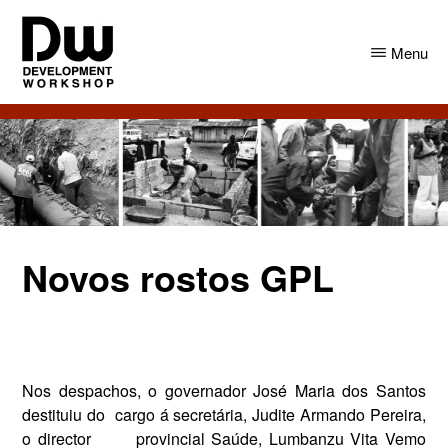
Skip
Skip
to
to
Menu
main
primary
content
sidebar
DW
Development
Angola
Workshop
Angola
Novos rostos GPL
Nos despachos, o gover­nador José Maria dos Santos
destituiu do
cargo á secretária, Judite Armando ­Pereira,
o director
provincial Saúde, Lumbanzu Vita Vem­o