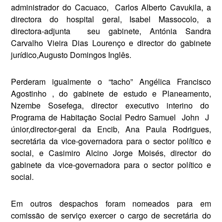
administrador do Cacuaco,
Carlos Alberto Cavukila, a
director­a do hospital geral, Isabel Massocolo, a
directora-adjunta
seu gabinete, Antónia Sandra
Carvalho Vieira Dias Lourenço e director do gabinete
jurídico,Augusto Domingos Inglês.
Perderam igualmente o “tacho” Angélica Francisco
Agostinho ­, do gabinete de estudo e Planeamento,
Nzembe Sosefega, director executivo interino do
Programa de Habitação Social ­Pedro Samuel
John
J
únior,director-geral da Encib, Ana Paula Rodrigues,
secretária da vice-­governadora para o sector políti­co e
social, e Casimiro Alcino Jorge Moisés, director do
gabine­te da vice-governadora para o sector político e
social.
Em outros despachos foram nomeados para em
comissão de serviço exercer o cargo de secre­tária do