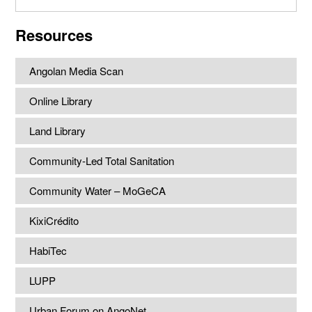
website
Resources
Angolan Media Scan
Online Library
Land Library
Community-Led Total Sanitation
Community Water – MoGeCA
KixiCrédito
HabiTec
LUPP
Urban Forum on AngoNet