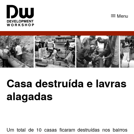
Skip
Skip
to
to
Menu
main
primary
content
sidebar
DW
Development
Angola
Workshop
Angola
Casa destruída e lavras
alagadas
Um total de 10 casas ficaram destruídas nos bairros