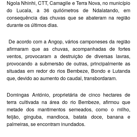
Ngola Nhinhi, CTT, Camagile e Terra Nova, no município
do Lucala, a 36 quilómetros de Ndalatando, em
consequência das chuvas que se abateram na região
durante os últimos dias.
De acordo com a Angop, vários camponeses da região
afirmaram que as chuvas, acompanhadas de fortes
ventos, provocaram a des­truição de diversas lavras,
provo­cando a submersão de outras, principalmente as
situadas em re­dor do rios Bembeze, Bondo e Lutanda
que, devido ao aumento do caudal, transbordaram.
Domingas António, proprietá­ria de cinco hectares de
terra cul­tivada na área do rio Bembeze, afirmou que
metade dos manti­mentos semeados, como o milho,
feijão, ginguba, mandioca, batata­ doce, banana e
palmeiras, se encontram inundados.