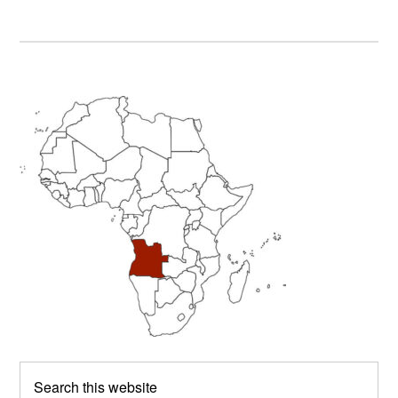
Primary
Sidebar
Search
this