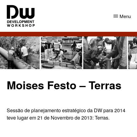
Skip
Skip
to
to
Menu
main
primary
content
sidebar
DW
Development
Angola
Workshop
Angola
Moises Festo – Terras
Sessão de planejamento
estratégico da
DW
para 2014
teve lugar
em 21 de Novembro
de 2013
: Terras.