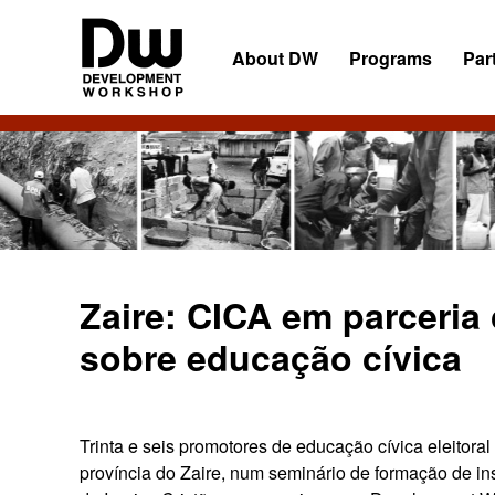
Skip
Skip
Skip
to
to
to
About DW
Programs
Par
primary
main
primary
navigation
content
sidebar
DW
Development
Angola
Workshop
Angola
Zaire: CICA em parceri
sobre educação cívica
Trinta e seis promotores de educação cívica eleitora
província do Zaire, num seminário de formação de in