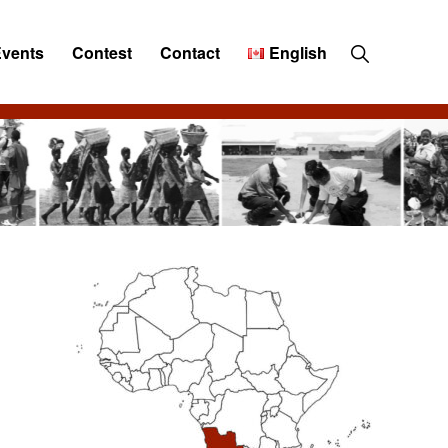
Show
Events
Contest
Contact
English
Search
Primary
Sidebar