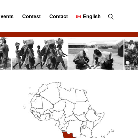
Show
Events
Contest
Contact
English
Search
Primary
Sidebar