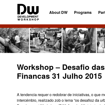
Skip
Skip
Skip
to
to
to
About DW
Programs
Par
primary
main
primary
navigation
content
sidebar
DW
Development
Angola
Workshop
Angola
Workshop – Desafio das
Financas 31 Julho 2015
A tendencia requer o redobrar de iniciativas, o que
intercémbio, realizado zob o lema ”os desafioz da u