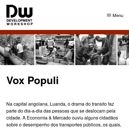
Skip
Skip
to
to
Menu
main
primary
content
sidebar
DW
Development
Angola
Workshop
Angola
Vox Populi
Na capital angolana, Luanda, o drama do transito faz
parte do dia-a-dia das pessoas que se deslocam pela
cidade. A Economia & Mercado ouviu alguns cidadãos
sobre o desempenho dos transportes públicos, os quais,