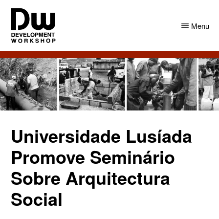
Skip
Skip
to
to
Menu
main
primary
content
sidebar
DW
Development
Angola
Workshop
Angola
Universidade Lusíada
Promove Seminário
Sobre Arquitectura
Social