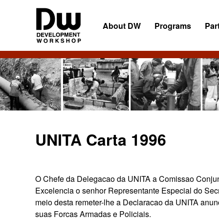
Skip
Skip
Skip
to
to
to
About DW
Programs
Par
primary
main
primary
navigation
content
sidebar
DW
Development
Angola
Workshop
Angola
UNITA Carta 1996
O Chefe da Delegacao da UNITA a Comissao Conjun
Excelencia o senhor Representante Especial do Sec
meio desta remeter-lhe a Declaracao da UNITA anun
suas Forcas Armadas e Policiais.