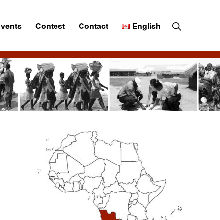
Show
Events
Contest
Contact
English
Search
Primary
Sidebar