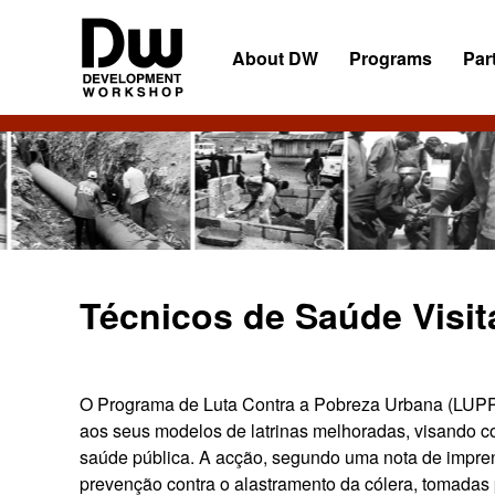
Skip
Skip
Skip
to
to
to
About DW
Programs
Par
primary
main
primary
navigation
content
sidebar
DW
Development
Angola
Workshop
Angola
Técnicos de Saúde Visi
O Programa de Luta Contra a Pobreza Urbana (LUPP)
aos seus modelos de latrinas melhoradas, visando c
saúde pública. A acção, segundo uma nota de impre
prevenção contra o alastramento da cólera, tomadas