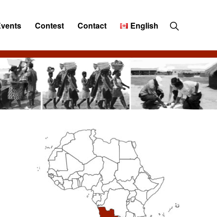
Show
Events
Contest
Contact
English
Search
Primary
Sidebar