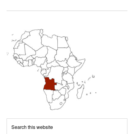
Primary
Sidebar
Search
this