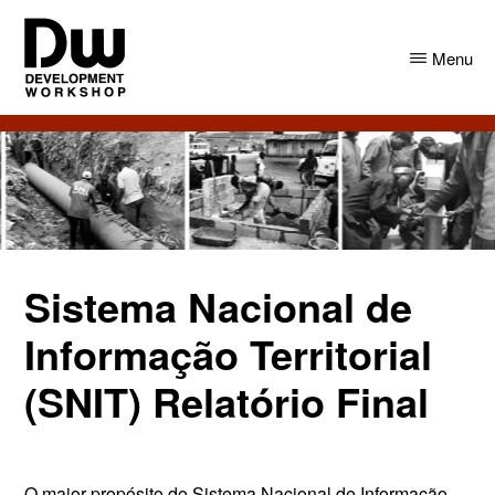
Skip
Skip
to
to
Menu
main
primary
content
sidebar
DW
Development
Angola
Workshop
Angola
Sistema Nacional de
Informação Territorial
(SNIT) Relatório Final
O maior propósito do
Sistema Nacional de
Informação