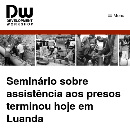
Skip
Skip
to
to
Menu
main
primary
content
sidebar
DW
Development
Angola
Workshop
Angola
Seminário sobre
assistência aos presos
terminou hoje em
Luanda