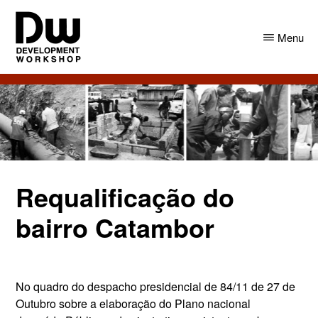
Skip
Skip
to
to
Menu
main
primary
content
sidebar
DW
Development
Angola
Workshop
Angola
Requalificação do
bairro Catambor
No quadro do despacho presidencial de 84/11 de 27 de
Outubro sobre a elaboração do Plano nacional