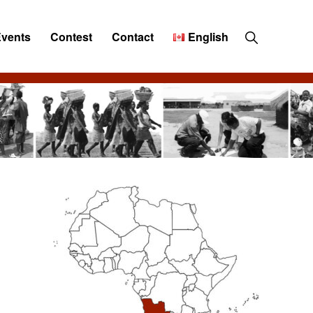
Show
Events
Contest
Contact
English
Search
Primary
Sidebar