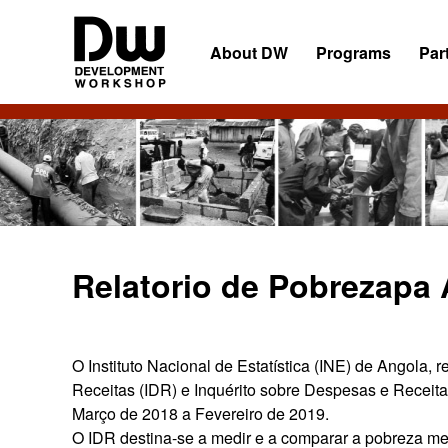
Skip
Skip
Skip
to
to
to
About DW
Programs
Par
primary
main
primary
navigation
content
sidebar
DW
Development
Angola
Workshop
Angola
Relatorio de Pobrezapa
O Instituto Nacional de Estatística (INE) de Angola, 
Receitas (IDR) e Inquérito sobre Despesas e Recei
Março de 2018 a Fevereiro de 2019.
O IDR destina-se a medir e a comparar a pobreza me