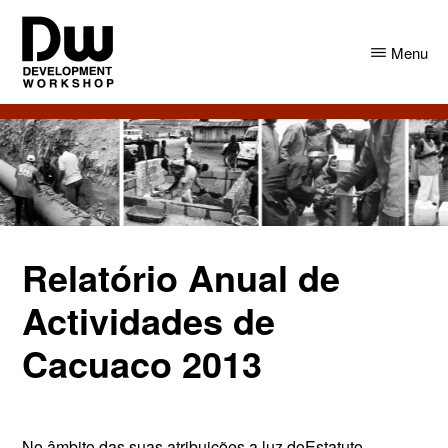
Skip
Skip
to
to
Menu
main
primary
content
sidebar
DW
Development
Angola
Workshop
Angola
Relatório Anual de
Actividades de
Cacuaco 2013
No âmbito das suas atribuições a luz doEstatuto