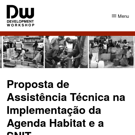
Skip
Skip
to
to
Menu
main
primary
content
sidebar
DW
Development
Angola
Workshop
Angola
Proposta de
Assistência Técnica na
Implementação da
Agenda Habitat e a