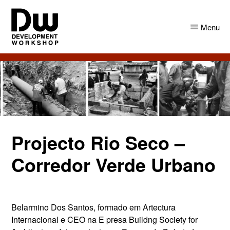
Skip
Skip
to
to
Menu
main
primary
content
sidebar
DW
Development
Angola
Workshop
Angola
Projecto Rio Seco –
Corredor Verde Urbano
Belarmino Dos Santos, formado em Artectura
Internacional e CEO na E presa Buildng Society for