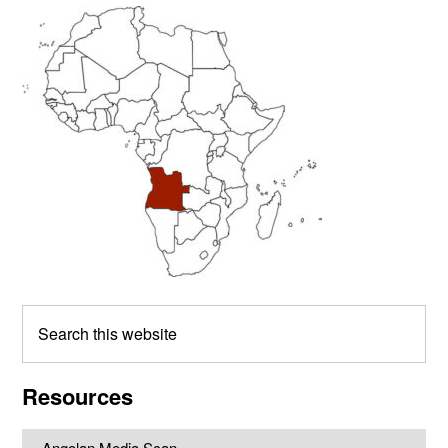
Primary
Sidebar
Search
this
website
Resources
Angolan Media Scan