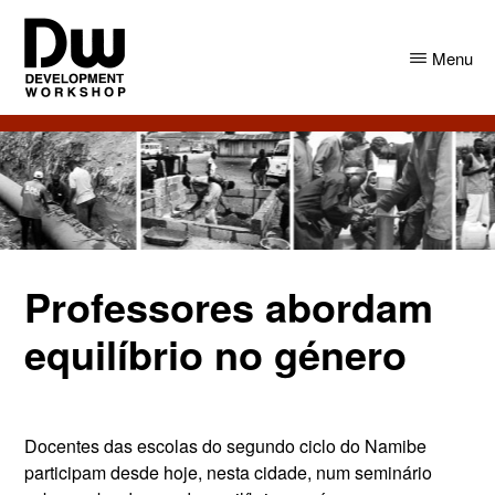
Skip
Skip
to
to
Menu
main
primary
content
sidebar
DW
Development
Angola
Workshop
Angola
Professores abordam
equilíbrio no género
Docentes das escolas do segundo ciclo do Namibe
participam desde hoje, nesta cidade, num seminário