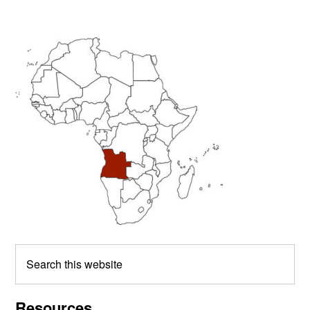
Primary
Sidebar
Search
this
website
Resources