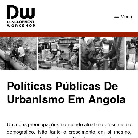
Skip
Skip
to
to
Menu
main
primary
content
sidebar
DW
Development
Angola
Workshop
Angola
Políticas Públicas De
Urbanismo Em Angola
Uma das preocupações no mundo atual é o crescimento
demográfico. Não tanto o crescimento em si mesmo,