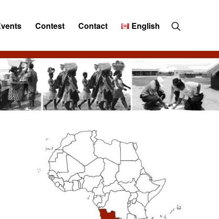
Show
Events
Contest
Contact
English
Search
Primary
Sidebar