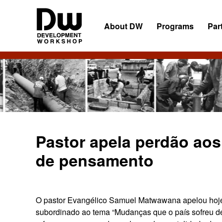
Skip
Skip
Skip
to
to
to
About DW
Programs
Par
primary
main
primary
navigation
content
sidebar
DW
Development
Angola
Workshop
Angola
Pastor apela perdão ao
de pensamento
O pastor Evangélico Samuel Matwawana apelou hoje 
subordinado ao tema “Mudanças que o país sofreu d