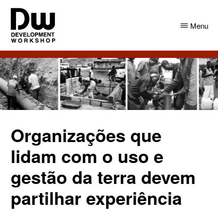
Skip
Skip
to
to
Menu
main
primary
content
sidebar
DW
Development
Angola
Workshop
Angola
Organizações que
lidam com o uso e
gestão da terra devem
partilhar experiência