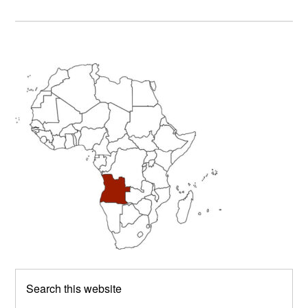
Primary
Sidebar
Search
this