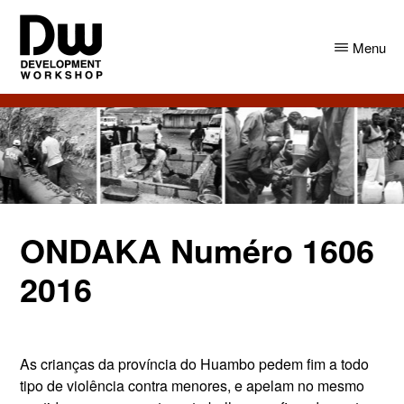
Skip
Skip
to
to
Menu
main
primary
content
sidebar
DW
Development
Angola
Workshop
Angola
ONDAKA Numéro 1606
2016
As crianças da província do Huambo pedem fim a todo
tipo de violência contra menores, e apelam no mesmo