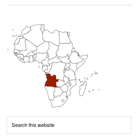
Primary
Sidebar
Search
this
website