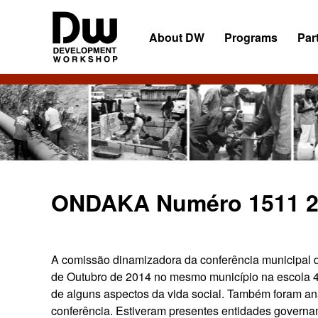
Skip
Skip
Skip
to
to
to
About DW
Programs
Par
primary
main
primary
navigation
content
sidebar
DW
Development
Angola
Workshop
Angola
ONDAKA Numéro 1511 2
A comissão dinamizadora da conferência municipal d
de Outubro de 2014 no mesmo município na escola 4 
de alguns aspectos da vida social. Também foram a
conferência. Estiveram presentes entidades governa