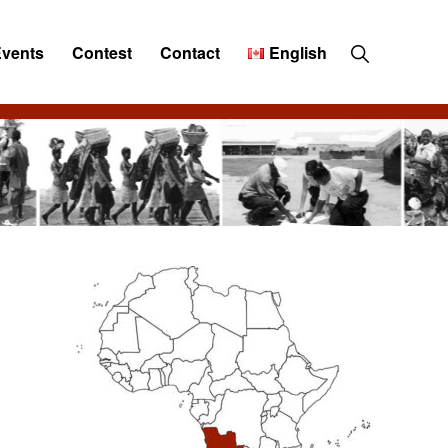
Show
Events
Contest
Contact
English
Search
Primary
Sidebar