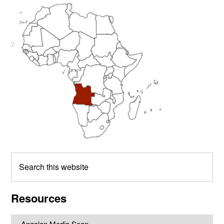
Primary
Sidebar
Search
this
website
Resources
Angolan Media Scan