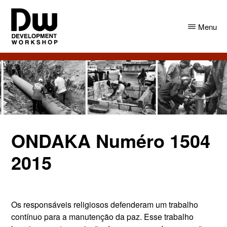
Skip
Skip
to
to
Menu
main
primary
content
sidebar
DW
Development
Angola
Workshop
Angola
ONDAKA Numéro 1504
2015
Os responsáveis religiosos defenderam um trabalho
contínuo para a manutenção da paz. Esse trabalho