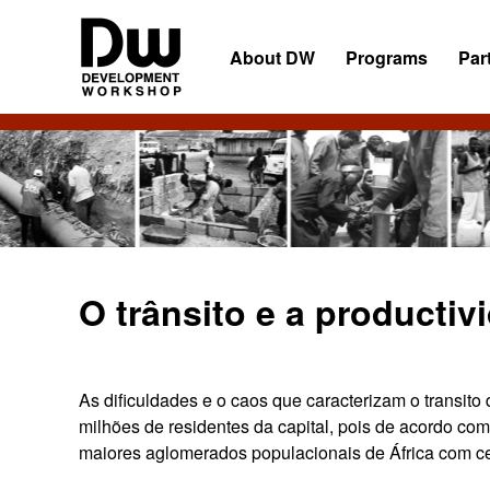
Skip
Skip
Skip
to
to
to
About DW
Programs
Par
primary
main
primary
navigation
content
sidebar
DW
Development
Angola
Workshop
Angola
O trânsito e a productiv
As dificuldades e o caos que caracterizam o transi
milhões de residentes da capital, pois de acordo co
maiores aglomerados populacionais de África com ce