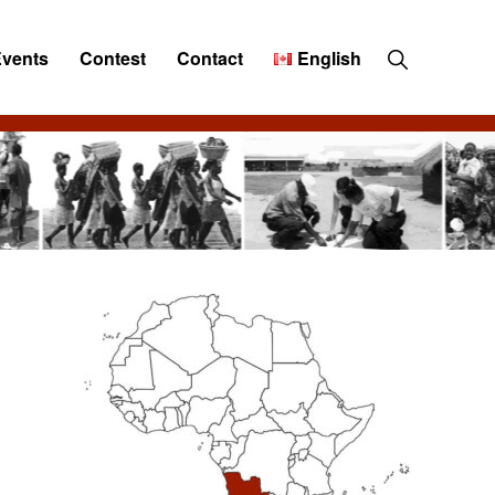
Show
Events
Contest
Contact
English
Search
Primary
Sidebar