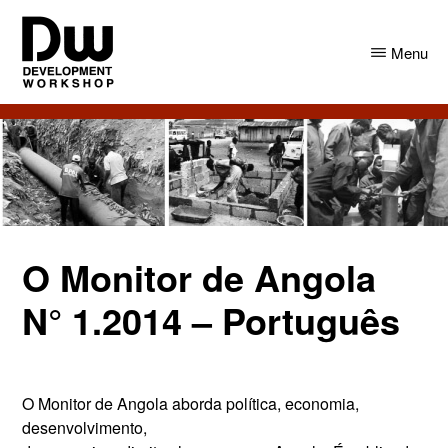
Skip
Skip
to
to
Menu
main
primary
content
sidebar
DW
Development
Angola
Workshop
Angola
O Monitor de Angola
N° 1.2014 – Português
O Monitor de Angola aborda política, economia,
desenvolvimento,