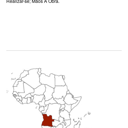
Realizar-se; Mãos Á Obra.
Primary
Sidebar