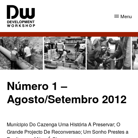
Skip
Skip
to
to
Menu
main
primary
content
sidebar
DW
Development
Angola
Workshop
Angola
Número 1 –
Agosto/Setembro 2012
Munícipio Do Cazenga Uma História A Preservar; O
Grande Projecto De Reconversao; Um Sonho Prestes a