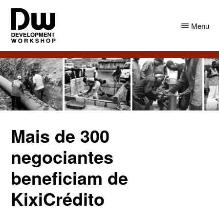
Skip
Skip
to
to
Menu
main
primary
content
sidebar
DW
Development
Angola
Workshop
Angola
Mais de 300
negociantes
beneficiam de
KixiCrédito