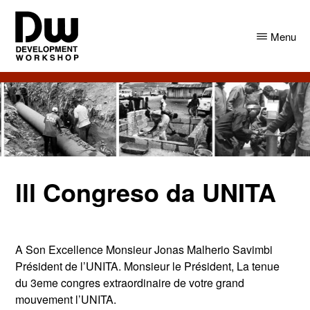
Skip
Skip
to
to
Menu
main
primary
content
sidebar
DW
Development
Angola
Workshop
Angola
lll Congreso da UNITA
A Son Excellence Monsieur Jonas Malherio Savimbi
Président de l’UNITA. Monsieur le Président, La tenue
du 3eme congres extraordinaire de votre grand
mouvement l’UNITA.