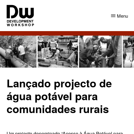
Skip
Skip
to
to
Menu
main
primary
content
sidebar
DW
Development
Angola
Workshop
Angola
Lançado projecto de
água potável para
comunidades rurais
Um projecto denominado “Acesso à Água Potável para