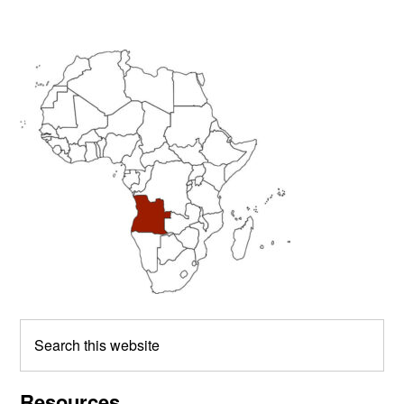
Primary
Sidebar
Search
this
website
Resources