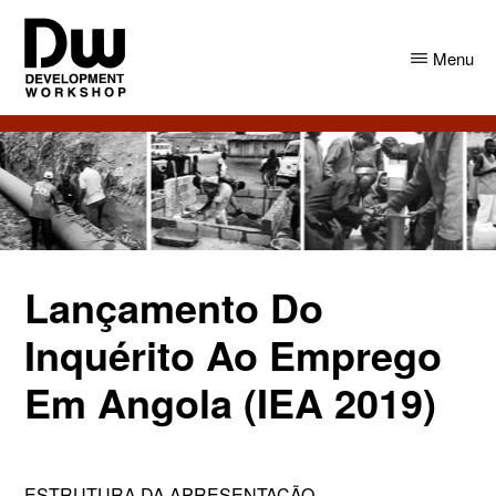
Skip
Skip
to
to
Menu
main
primary
content
sidebar
DW
Development
Angola
Workshop
Angola
Lançamento Do
Inquérito Ao Emprego
Em Angola (IEA 2019)
ESTRUTURA DA APRESENTAÇÃO