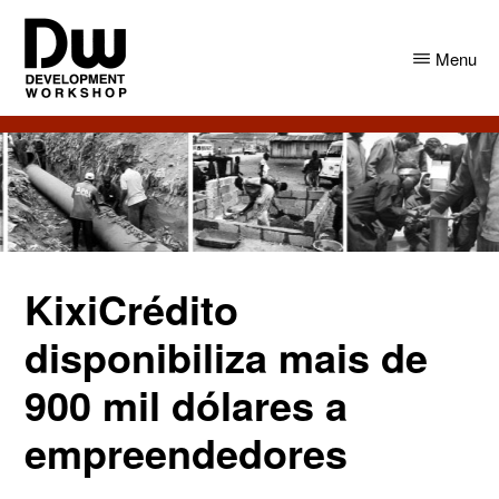
Skip
Skip
to
to
Menu
main
primary
content
sidebar
DW
Development
Angola
Workshop
Angola
KixiCrédito
disponibiliza mais de
900 mil dólares a
empreendedores