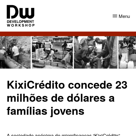
Skip
Skip
to
to
Menu
main
primary
content
sidebar
DW
Development
Angola
Workshop
Angola
KixiCrédito concede 23
milhões de dólares a
famílias jovens
A sociedade anónima de microfinanças “KixiCrédito”