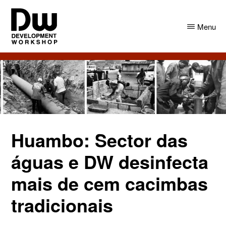
Skip
Skip
to
to
Menu
main
primary
content
sidebar
DW
Development
Angola
Workshop
Angola
Huambo: Sector das
águas e DW desinfecta
mais de cem cacimbas
tradicionais