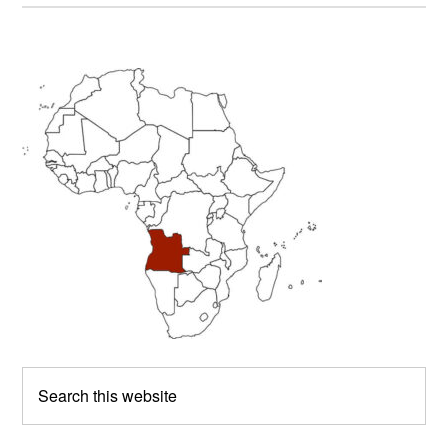
Primary
Sidebar
Search
this
website