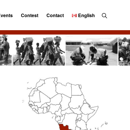
Show
Events
Contest
Contact
English
Search
Primary
Sidebar