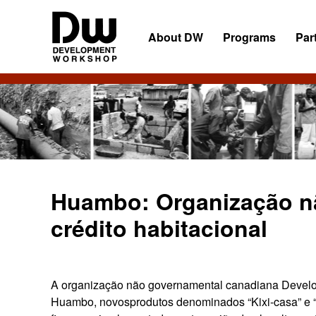
Skip
Skip
Skip
to
to
to
About DW
Programs
Par
primary
main
primary
navigation
content
sidebar
DW
Development
Angola
Workshop
Angola
Huambo: Organização n
crédito habitacional
A organização não governamental canadiana Develo
Huambo, novosprodutos denominados “Kixi-casa” e “su