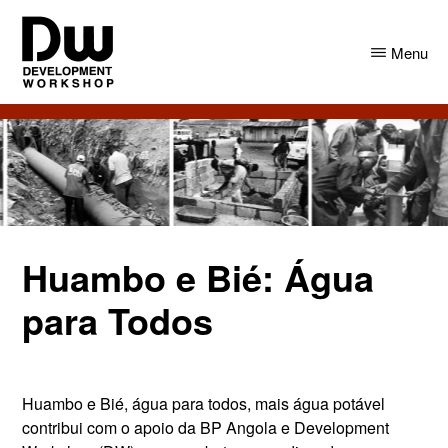
Skip
Skip
to
to
Menu
main
primary
content
sidebar
DW
Development
Angola
Workshop
Angola
Huambo e Bié: Água
para Todos
Huambo e Bié, água para todos, mais água potável
contribui com o apoio da BP Angola e Development