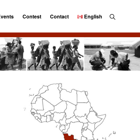
Show
Events
Contest
Contact
English
Search
Primary
Sidebar