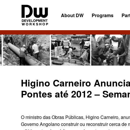
Skip
Skip
Skip
to
to
to
About DW
Programs
Par
primary
main
primary
navigation
content
sidebar
DW
Development
Angola
Workshop
Angola
Higino Carneiro Anuncia
Pontes até 2012 – Sema
O ministro das Obras Públicas, Higino Carneiro, anun
Governo Angolano construir ou reconstruir cerca de m