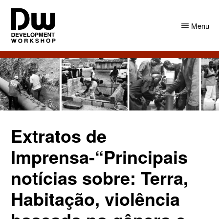
Skip
Skip
to
to
Menu
main
primary
content
sidebar
DW
Development
Angola
Workshop
Angola
Extratos de
Imprensa-“Principais
notícias sobre: Terra,
Habitação, violência