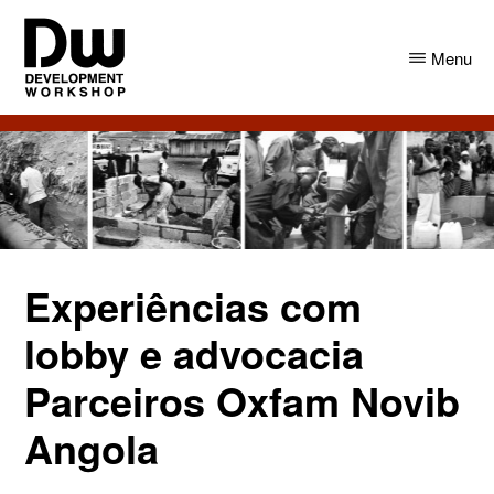
Skip
Skip
to
to
Menu
main
primary
content
sidebar
DW
Development
Angola
Workshop
Angola
Experiências com
lobby e advocacia
Parceiros Oxfam Novib
Angola