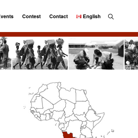
Show
Events
Contest
Contact
English
Search
Primary
Sidebar