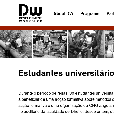
Skip
Skip
Skip
to
to
to
About DW
Programs
Par
primary
main
primary
navigation
content
sidebar
DW
Development
Angola
Workshop
Angola
Estudantes universitár
Durante o período de férias, 30 estudantes universitá
a beneficiar de uma acção formativa sobre métodos 
acção formativa é uma organização da ONG angol
no auditório da faculdade de Direito, desde ontem, di