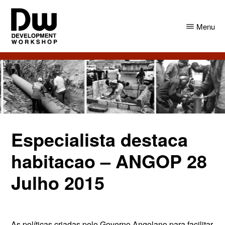
Skip
Skip
to
to
Menu
main
primary
content
sidebar
DW
Development
Angola
Workshop
Angola
Especialista destaca
habitacao – ANGOP 28
Julho 2015
As políticas criadas pelo Governo Angolano para facilitar